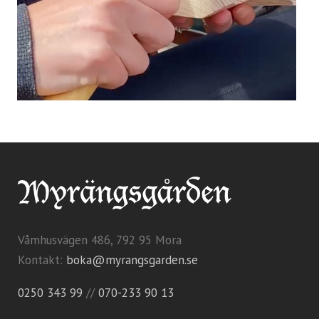
Våmhusvägen 486, 792 95 Mora
Kontakt:
boka@myrangsgarden.se
0250 343 99
//
070-233 90 13