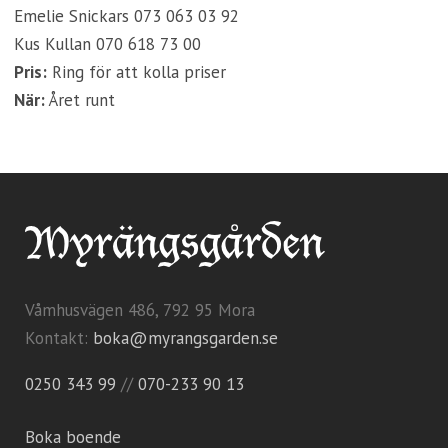
Emelie Snickars 073 063 03 92
Kus Kullan 070 618 73 00
Pris:
Ring för att kolla priser
När:
Året runt
Våmhusvägen 486, 792 95 Mora
Kontakt:
boka@myrangsgarden.se
0250 343 99
//
070-233 90 13
Boka boende