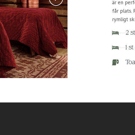
är en perf
får plats.
rymligt sk
2 s
1 s
Toa