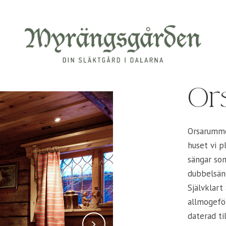
Or
Orsarumme
huset vi p
sängar so
dubbelsän
Självklart
allmogefö
daterad t