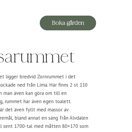
Boka gården
sarummet
t ligger bredvid Zornrummet i det
lockade ned från Lima. Här finns 2 st 110
m man även kan göra om till en
g, rummet har även egen toalett.
 är det även fyllt med massor av
remål, bland annat en säng från Älvdalen
ill sent 1700-tal med måtten 80×170 som