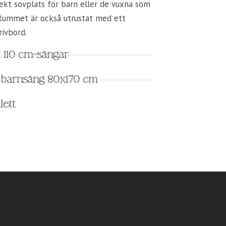
ekt sovplats för barn eller de vuxna som
 Rummet är också utrustat med ett
rivbord.
t 110 cm-sängar
t barnsäng 80x170 cm
lett