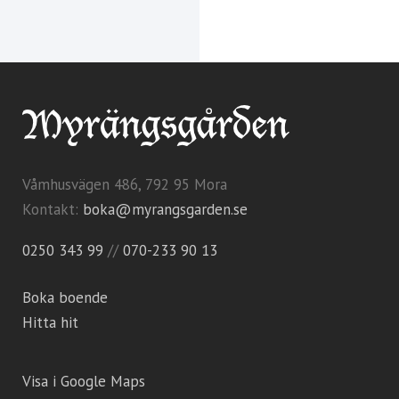
Våmhusvägen 486, 792 95 Mora
Kontakt:
boka@myrangsgarden.se
0250 343 99
//
070-233 90 13
Boka boende
Hitta hit
Visa i Google Maps